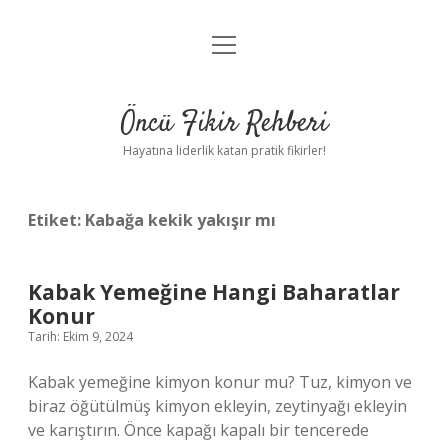
menüyü
Anasayfa
aç
Gizlilik Politikası
Öncü Fikir Rehberi
Yasal Uyarı
Hayatına liderlik katan pratik fikirler!
Hakkımızda
Etiket:
Kabağa kekik yakışır mı
Kabak Yemeğine Hangi Baharatlar
Konur
Tarih: Ekim 9, 2024
Kabak yemeğine kimyon konur mu? Tuz, kimyon ve
biraz öğütülmüş kimyon ekleyin, zeytinyağı ekleyin
ve karıştırın. Önce kapağı kapalı bir tencerede