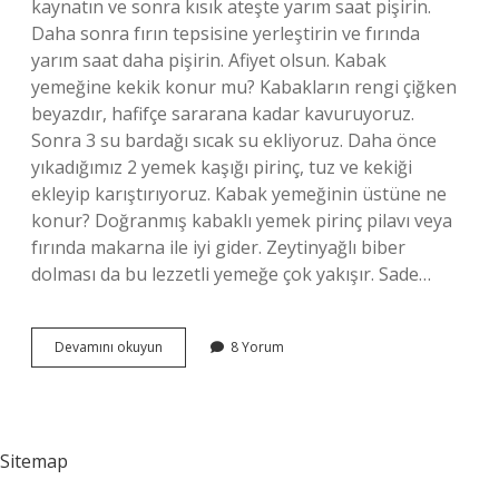
kaynatın ve sonra kısık ateşte yarım saat pişirin.
Daha sonra fırın tepsisine yerleştirin ve fırında
yarım saat daha pişirin. Afiyet olsun. Kabak
yemeğine kekik konur mu? Kabakların rengi çiğken
beyazdır, hafifçe sararana kadar kavuruyoruz.
Sonra 3 su bardağı sıcak su ekliyoruz. Daha önce
yıkadığımız 2 yemek kaşığı pirinç, tuz ve kekiği
ekleyip karıştırıyoruz. Kabak yemeğinin üstüne ne
konur? Doğranmış kabaklı yemek pirinç pilavı veya
fırında makarna ile iyi gider. Zeytinyağlı biber
dolması da bu lezzetli yemeğe çok yakışır. Sade…
Kabak
Devamını okuyun
8 Yorum
Yemeğine
Hangi
Baharatlar
Konur
Sitemap