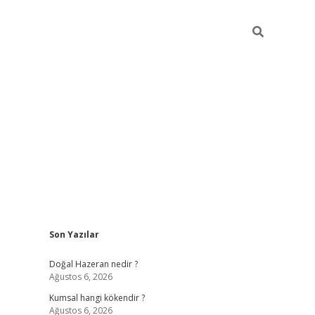
Sidebar
Son Yazılar
ilbet giriş
https://betexpergiris.casino/
betexp
Doğal Hazeran nedir ?
Ağustos 6, 2026
Kumsal hangi kökendir ?
Ağustos 6, 2026