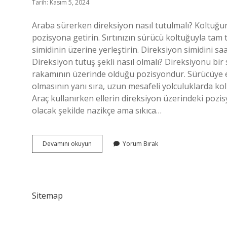
Tarih: Kasım 5, 2024
Araba sürerken direksiyon nasıl tutulmalı? Koltuğu
pozisyona getirin. Sırtınızın sürücü koltuğuyla tam
simidinin üzerine yerleştirin. Direksiyon simidini 
Direksiyon tutuş şekli nasıl olmalı? Direksiyonu bir 
rakamının üzerinde olduğu pozisyondur. Sürücüye 
olmasının yanı sıra, uzun mesafeli yolculuklarda ko
Araç kullanırken ellerin direksiyon üzerindeki pozis
olacak şekilde nazikçe ama sıkıca…
Araba
Devamını okuyun
Yorum Bırak
Kullanırken
Direksiyon
Nasıl
Tutulur
Sitemap