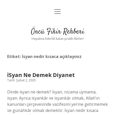
menüyü
Anasayfa
aç
Gizlilik Politikası
Öncü Fikir Rehberi
Yasal Uyarı
Hayatına liderlik katan pratik fikirler!
Hakkımızda
Etiket:
İsyan nedir kısaca açıklayınız
İSyan Ne Demek Diyanet
Tarih: Şubat 2, 2025
Dinde isyan ne demek? İsyan, nizama uymama,
isyan. Ayrıca isyankâr ve isyankâr olmak, Allah’ın
kanunları çerçevesinde vazifesini yerine getirmemek
ve günahkâr olmak demektir. İsyan nedir kısaca