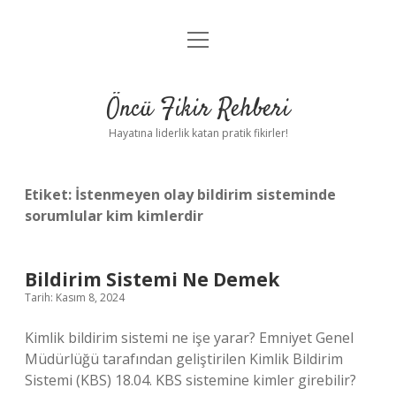
menüyü
Anasayfa
aç
Gizlilik Politikası
Öncü Fikir Rehberi
Yasal Uyarı
Hayatına liderlik katan pratik fikirler!
Hakkımızda
Etiket:
İstenmeyen olay bildirim sisteminde
sorumlular kim kimlerdir
Bildirim Sistemi Ne Demek
Tarih: Kasım 8, 2024
Kimlik bildirim sistemi ne işe yarar? Emniyet Genel
Müdürlüğü tarafından geliştirilen Kimlik Bildirim
Sistemi (KBS) 18.04. KBS sistemine kimler girebilir?