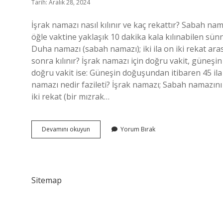
Tarih: Aralık 28, 2024
İşrak namazı nasıl kılınır ve kaç rekattır? Sabah n
öğle vaktine yaklaşık 10 dakika kala kılınabilen sün
Duha namazı (sabah namazı); iki ila on iki rekat ar
sonra kılınır? İşrak namazı için doğru vakit, güneş
doğru vakit ise: Güneşin doğuşundan itibaren 45 il
namazı nedir fazileti? İşrak namazı; Sabah namazı
iki rekat (bir mızrak…
Işrak
Devamını okuyun
Yorum Bırak
Namazı
Ne
Zaman
Kılınır
Sitemap