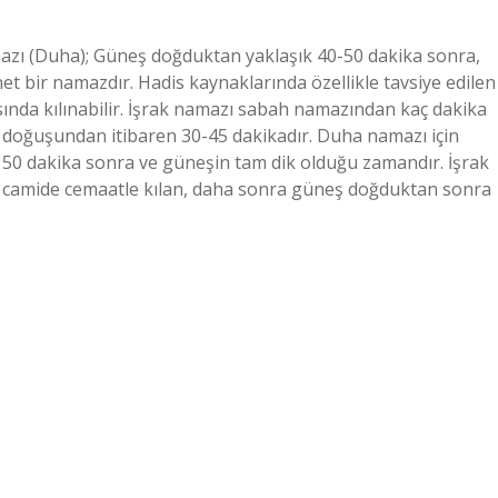
amazı (Duha); Güneş doğduktan yaklaşık 40-50 dakika sonra,
net bir namazdır. Hadis kaynaklarında özellikle tavsiye edilen
asında kılınabilir. İşrak namazı sabah namazından kaç dakika
in doğuşundan itibaren 30-45 dakikadır. Duha namazı için
a 50 dakika sonra ve güneşin tam dik olduğu zamandır. İşrak
nı camide cemaatle kılan, daha sonra güneş doğduktan sonra