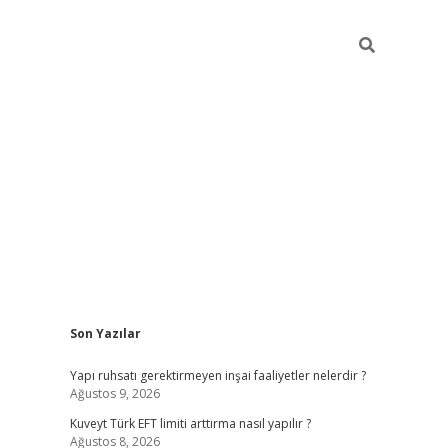
Sidebar
Son Yazılar
ilbet giriş
https://betexpergiris.casino/
betexp
Yapı ruhsatı gerektirmeyen inşai faaliyetler nelerdir ?
Ağustos 9, 2026
Kuveyt Türk EFT limiti arttırma nasıl yapılır ?
Ağustos 8, 2026