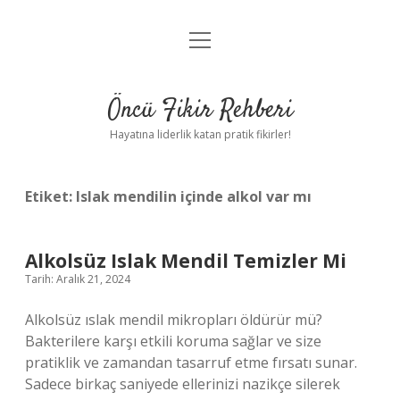
menüyü
Anasayfa
aç
Gizlilik Politikası
Öncü Fikir Rehberi
Yasal Uyarı
Hayatına liderlik katan pratik fikirler!
Hakkımızda
Etiket:
Islak mendilin içinde alkol var mı
Alkolsüz Islak Mendil Temizler Mi
Tarih: Aralık 21, 2024
Alkolsüz ıslak mendil mikropları öldürür mü?
Bakterilere karşı etkili koruma sağlar ve size
pratiklik ve zamandan tasarruf etme fırsatı sunar.
Sadece birkaç saniyede ellerinizi nazikçe silerek