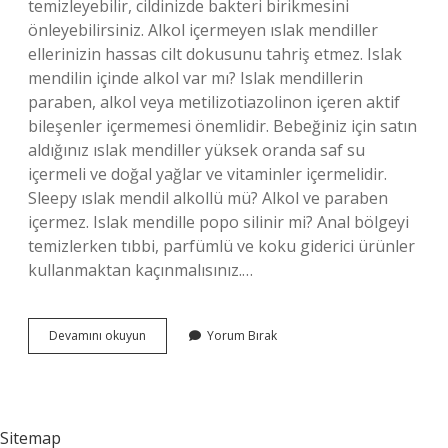
temizleyebilir, cildinizde bakteri birikmesini
önleyebilirsiniz. Alkol içermeyen ıslak mendiller
ellerinizin hassas cilt dokusunu tahriş etmez. Islak
mendilin içinde alkol var mı? Islak mendillerin
paraben, alkol veya metilizotiazolinon içeren aktif
bileşenler içermemesi önemlidir. Bebeğiniz için satın
aldığınız ıslak mendiller yüksek oranda saf su
içermeli ve doğal yağlar ve vitaminler içermelidir.
Sleepy ıslak mendil alkollü mü? Alkol ve paraben
içermez. Islak mendille popo silinir mi? Anal bölgeyi
temizlerken tıbbi, parfümlü ve koku giderici ürünler
kullanmaktan kaçınmalısınız.…
Alkolsüz
Devamını okuyun
Yorum Bırak
Islak
Mendil
Temizler
Mi
Sitemap