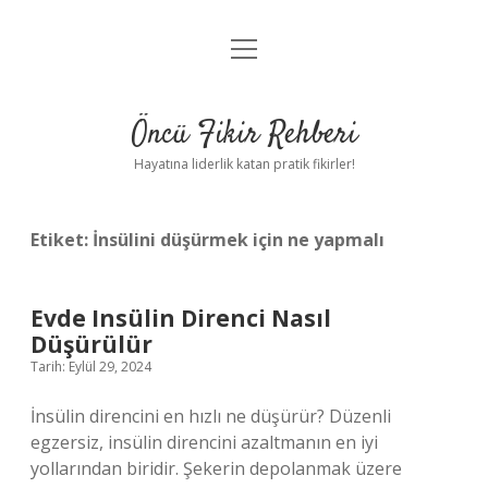
menüyü
Anasayfa
aç
Gizlilik Politikası
Öncü Fikir Rehberi
Yasal Uyarı
Hayatına liderlik katan pratik fikirler!
Hakkımızda
Etiket:
İnsülini düşürmek için ne yapmalı
Evde Insülin Direnci Nasıl
Düşürülür
Tarih: Eylül 29, 2024
İnsülin direncini en hızlı ne düşürür? Düzenli
egzersiz, insülin direncini azaltmanın en iyi
yollarından biridir. Şekerin depolanmak üzere