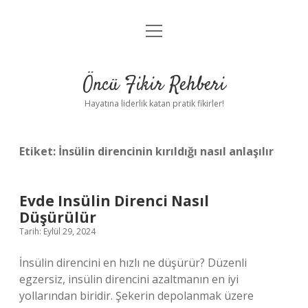
menüyü
Anasayfa
aç
Gizlilik Politikası
Öncü Fikir Rehberi
Yasal Uyarı
Hayatına liderlik katan pratik fikirler!
Hakkımızda
Etiket:
İnsülin direncinin kırıldığı nasıl anlaşılır
Evde Insülin Direnci Nasıl
Düşürülür
Tarih: Eylül 29, 2024
İnsülin direncini en hızlı ne düşürür? Düzenli
egzersiz, insülin direncini azaltmanın en iyi
yollarından biridir. Şekerin depolanmak üzere