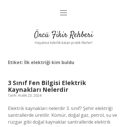
menüyü
Anasayfa
aç
Gizlilik Politikası
Öncü Fikir Rehberi
Yasal Uyarı
Hayatına liderlik katan pratik fikirler!
Hakkımızda
Etiket:
İlk elektriği kim buldu
3 Sınıf Fen Bilgisi Elektrik
Kaynakları Nelerdir
Tarih: Aralık 23, 2024
Elektrik kaynakları nelerdir 3. sınıf? Şehir elektriği
santrallerde üretilir. Kömür, doğal gaz, petrol, su ve
rüzgar gibi doğal kaynaklar santrallerde elektrik