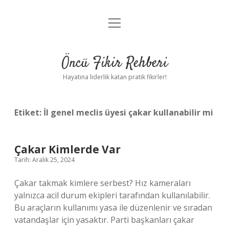
menüyü
Anasayfa
aç
Gizlilik Politikası
Öncü Fikir Rehberi
Yasal Uyarı
Hayatına liderlik katan pratik fikirler!
Hakkımızda
Etiket:
İl genel meclis üyesi çakar kullanabilir mi
Çakar Kimlerde Var
Tarih: Aralık 25, 2024
Çakar takmak kimlere serbest? Hız kameraları
yalnızca acil durum ekipleri tarafından kullanılabilir.
Bu araçların kullanımı yasa ile düzenlenir ve sıradan
vatandaşlar için yasaktır. Parti başkanları çakar