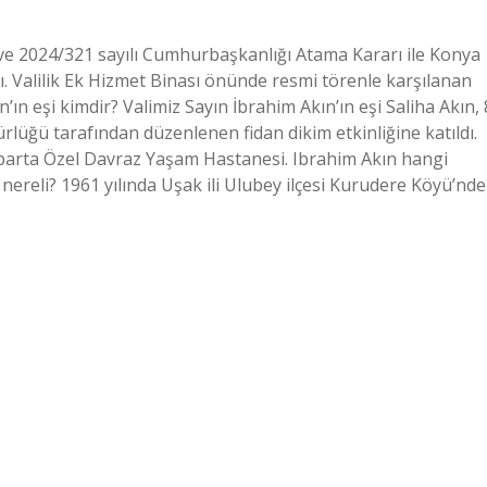
i ve 2024/321 sayılı Cumhurbaşkanlığı Atama Kararı ile Konya
dı. Valilik Ek Hizmet Binası önünde resmi törenle karşılanan
’ın eşi kimdir? Valimiz Sayın İbrahim Akın’ın eşi Saliha Akın, 
rlüğü tarafından düzenlenen fidan dikim etkinliğine katıldı.
parta Özel Davraz Yaşam Hastanesi. Ibrahim Akın hangi
ereli? 1961 yılında Uşak ili Ulubey ilçesi Kurudere Köyü’nde