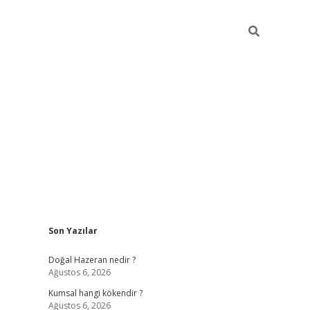
Sidebar
Son Yazılar
ilbet giriş
https://betexpergiris.casino/
betex
Doğal Hazeran nedir ?
Ağustos 6, 2026
Kumsal hangi kökendir ?
Ağustos 6, 2026