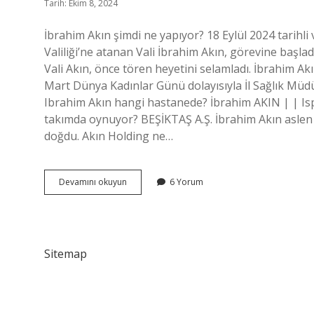
Tarih: Ekim 8, 2024
İbrahim Akın şimdi ne yapıyor? 18 Eylül 2024 tarihl
Valiliği’ne atanan Vali İbrahim Akın, görevine başla
Vali Akın, önce tören heyetini selamladı. İbrahim Akın
Mart Dünya Kadınlar Günü dolayısıyla İl Sağlık Müdü
Ibrahim Akın hangi hastanede? İbrahim AKIN | | Is
takımda oynuyor? BEŞİKTAŞ A.Ş. İbrahim Akın aslen n
doğdu. Akın Holding ne…
Ibrahim
Devamını okuyun
6 Yorum
Akın
Kimdir
Ve
Nerelidir
Sitemap