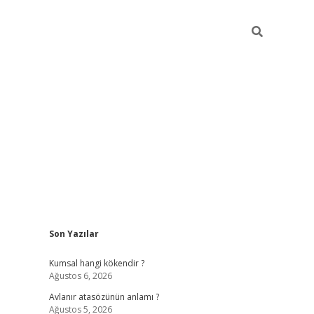
Sidebar
Son Yazılar
ilbet giriş
https://betexpergiris.casino/
betexpe
Kumsal hangi kökendir ?
Ağustos 6, 2026
Avlanır atasözünün anlamı ?
Ağustos 5, 2026