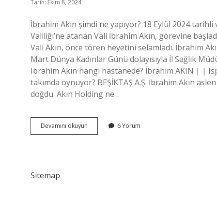
Tarih: Ekim 8, 2024
İbrahim Akın şimdi ne yapıyor? 18 Eylül 2024 tarihl
Valiliği’ne atanan Vali İbrahim Akın, görevine başla
Vali Akın, önce tören heyetini selamladı. İbrahim Akın
Mart Dünya Kadınlar Günü dolayısıyla İl Sağlık Müdü
Ibrahim Akın hangi hastanede? İbrahim AKIN | | Is
takımda oynuyor? BEŞİKTAŞ A.Ş. İbrahim Akın aslen n
doğdu. Akın Holding ne…
Ibrahim
Devamını okuyun
6 Yorum
Akın
Kimdir
Ve
Nerelidir
Sitemap