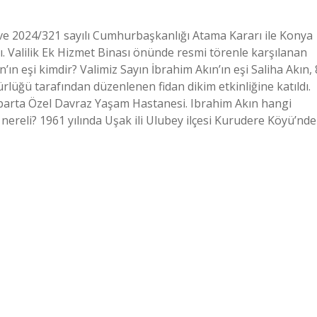
i ve 2024/321 sayılı Cumhurbaşkanlığı Atama Kararı ile Konya
dı. Valilik Ek Hizmet Binası önünde resmi törenle karşılanan
’ın eşi kimdir? Valimiz Sayın İbrahim Akın’ın eşi Saliha Akın, 
rlüğü tarafından düzenlenen fidan dikim etkinliğine katıldı.
parta Özel Davraz Yaşam Hastanesi. Ibrahim Akın hangi
ereli? 1961 yılında Uşak ili Ulubey ilçesi Kurudere Köyü’nde