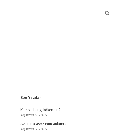
Sidebar
Son Yazılar
ilbet giriş
https://betexpergiris.casino/
betex
Kumsal hangi kökendir ?
Ağustos 6, 2026
Avlanır atasözünün anlamı ?
Ağustos 5, 2026