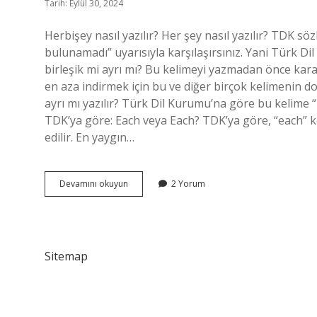
Tarih: Eylül 30, 2024
Herbişey nasıl yazılır? Her şey nasıl yazılır? TDK sö
bulunamadı” uyarısıyla karşılaşırsınız. Yani Türk Dil
birleşik mi ayrı mı? Bu kelimeyi yazmadan önce kara
en aza indirmek için bu ve diğer birçok kelimenin do
ayrı mı yazılır? Türk Dil Kurumu’na göre bu kelime “he
TDK’ya göre: Each veya Each? TDK’ya göre, “each” ke
edilir. En yaygın…
Herbişeyim
Devamını okuyun
2 Yorum
Nasıl
Yazılır
Sitemap