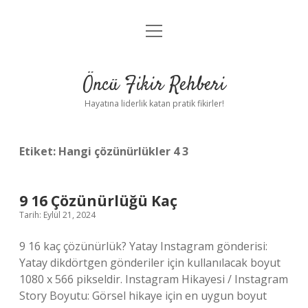
menüyü
Anasayfa
aç
Gizlilik Politikası
Öncü Fikir Rehberi
Yasal Uyarı
Hayatına liderlik katan pratik fikirler!
Hakkımızda
Etiket:
Hangi çözünürlükler 4 3
9 16 Çözünürlüğü Kaç
Tarih: Eylül 21, 2024
9 16 kaç çözünürlük? Yatay Instagram gönderisi:
Yatay dikdörtgen gönderiler için kullanılacak boyut
1080 x 566 pikseldir. Instagram Hikayesi / Instagram
Story Boyutu: Görsel hikaye için en uygun boyut