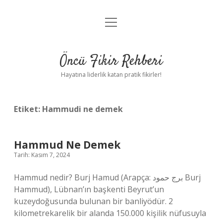
menüyü
Anasayfa
aç
Gizlilik Politikası
Öncü Fikir Rehberi
Yasal Uyarı
Hayatına liderlik katan pratik fikirler!
Hakkımızda
Etiket:
Hammudi ne demek
Hammud Ne Demek
Tarih: Kasım 7, 2024
Hammud nedir? Burj Hamud (Arapça: برج حمود Burj
Hammud), Lübnan’ın başkenti Beyrut’un
kuzeydoğusunda bulunan bir banliyödür. 2
kilometrekarelik bir alanda 150.000 kişilik nüfusuyla