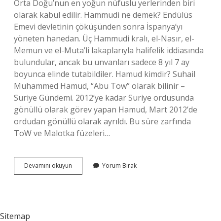
Orta Doğu’nun en yoğun nüfuslu yerlerinden biri
olarak kabul edilir. Hammudi ne demek? Endülüs
Emevi devletinin çöküşünden sonra İspanya’yı
yöneten hanedan. Üç Hammudi kralı, el-Nasır, el-
Memun ve el-Muta’li lakaplarıyla halifelik iddiasında
bulundular, ancak bu unvanları sadece 8 yıl 7 ay
boyunca elinde tutabildiler. Hamud kimdir? Suhail
Muhammed Hamud, “Abu Tow” olarak bilinir –
Suriye Gündemi. 2012’ye kadar Suriye ordusunda
gönüllü olarak görev yapan Hamud, Mart 2012’de
ordudan gönüllü olarak ayrıldı. Bu süre zarfında
ToW ve Malotka füzeleri…
Hammud
Devamını okuyun
Yorum Bırak
Ne
Demek
Sitemap