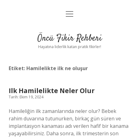
menüyü
Anasayfa
aç
Gizlilik Politikası
Öncü Fikir Rehberi
Yasal Uyarı
Hayatına liderlik katan pratik fikirler!
Hakkımızda
Etiket:
Hamilelikte ilk ne oluşur
Ilk Hamilelikte Neler Olur
Tarih: Ekim 19, 2024
Hamileliğin ilk zamanlarında neler olur? Bebek
rahim duvarına tutunurken, birkaç gün süren ve
implantasyon kanaması adı verilen hafif bir kanama
yaşayabilirsiniz. Daha sonra, ilk trimesterin son