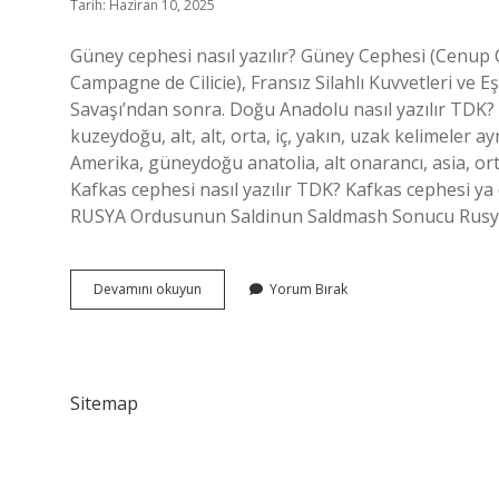
Tarih: Haziran 10, 2025
Güney cephesi nasıl yazılır? Güney Cephesi (Cenup C
Campagne de Cilicie), Fransız Silahlı Kuvvetleri ve 
Savaşı’ndan sonra. Doğu Anadolu nasıl yazılır TDK? 
kuzeydoğu, alt, alt, orta, iç, yakın, uzak kelimeler ay
Amerika, güneydoğu anatolia, alt onarancı, asia, ort
Kafkas cephesi nasıl yazılır TDK? Kafkas cephesi 
RUSYA Ordusunun Saldinun Saldmash Sonucu Rusy
Doğu
Devamını okuyun
Yorum Bırak
Cephesi
Nasıl
Yazılır
Sitemap