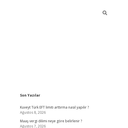
Sidebar
Son Yazılar
ilbet giriş
https://betexpergiris.casino/
betexp
Kuveyt Türk EFT limiti arttırma nasıl yapılır ?
Ağustos 8, 2026
Maaş vergi dilimi neye göre belirlenir ?
Ağustos 7, 2026