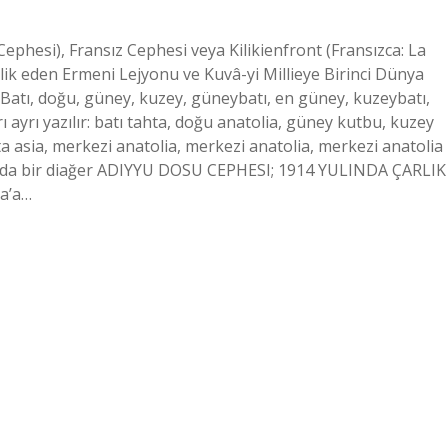
ephesi), Fransız Cephesi veya Kilikienfront (Fransızca: La
Eşlik eden Ermeni Lejyonu ve Kuvâ-yi Millieye Birinci Dünya
Batı, doğu, güney, kuzey, güneybatı, en güney, kuzeybatı,
rı ayrı yazılır: batı tahta, doğu anatolia, güney kutbu, kuzey
a asia, merkezi anatolia, merkezi anatolia, merkezi anatolia
ya da bir diağer ADIYYU DOSU CEPHESI; 1914 YULINDA ÇARLIK
a’a…