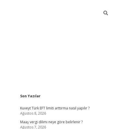
Sidebar
Son Yazılar
ilbet giriş
https://betexpergiris.casino/
bete
Kuveyt Türk EFT limiti arttırma nasıl yapılır ?
Ağustos 8, 2026
Maaş vergi dilimi neye göre belirlenir ?
Ağustos 7, 2026