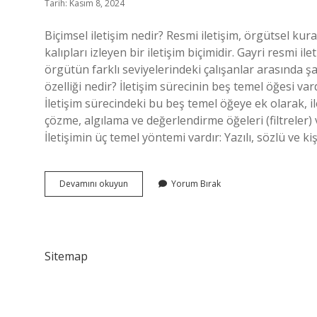
Tarih: Kasım 8, 2024
Biçimsel iletişim nedir? Resmi iletişim, örgütsel kur
kalıpları izleyen bir iletişim biçimidir. Gayri resmi i
örgütün farklı seviyelerindeki çalışanlar arasında şa
özelliği nedir? İletişim sürecinin beş temel öğesi vard
İletişim sürecindeki bu beş temel öğeye ek olarak, i
çözme, algılama ve değerlendirme öğeleri (filtreler) v
İletişimin üç temel yöntemi vardır: Yazılı, sözlü ve kiş
Biçimsel
Devamını okuyun
Yorum Bırak
Iletişimin
Özellikleri
Nedir
Sitemap