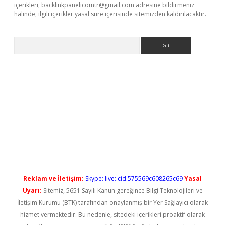
içerikleri,
backlinkpanelicomtr@gmail.com
adresine bildirmeniz
halinde, ilgili içerikler yasal süre içerisinde sitemizden kaldırılacaktır.
Arama
no/
betexpergir.net
Reklam ve İletişim:
Skype: live:.cid.575569c608265c69
Yasal
Uyarı:
Sitemiz, 5651 Sayılı Kanun gereğince Bilgi Teknolojileri ve
İletişim Kurumu (BTK) tarafından onaylanmış bir Yer Sağlayıcı olarak
hizmet vermektedir. Bu nedenle, sitedeki içerikleri proaktif olarak