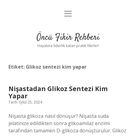
menüyü
Anasayfa
aç
Gizlilik Politikası
Öncü Fikir Rehberi
Yasal Uyarı
Hayatına liderlik katan pratik fikirler!
Hakkımızda
Etiket:
Glikoz sentezi kim yapar
Nişastadan Glikoz Sentezi Kim
Yapar
Tarih: Eylül 25, 2024
Nişasta glikoza nasıl dönüşür? Nişasta suda
jelatinize edildikten sonra glikoamilaz enzimi
tarafından tamamen D-glikoza dönüştürülür. Glikoz