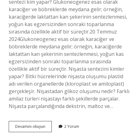
sentezi kim yapar? Glukoneogenez esas olarak
karaciğer ve böbreklerde meydana gelir; örneğin,
karaciğerde laktattan kan şekerinin sentezlenmesi,
yoğun kas egzersizinden sonraki toparlanma
sırasında özellikle aktif bir süreçtir.20 Temmuz
2024Glukoneogenez esas olarak karaciğer ve
böbreklerde meydana gelir; örneğin, karaciğerde
laktattan kan şekerinin sentezlenmesi, yoğun kas
egzersizinden sonraki toparlanma sırasında
özellikle aktif bir süreçtir. Nişasta sentezini kimler
yapar? Bitki hücrelerinde nişasta oluşumu plastid
adı verilen organellerde (kloroplast ve amiloplast)
gerçekleşir. Nişastadan glikoz oluşumu nedir? Farklı
amilaz türleri nişastayı farklı şekillerde parçalar.
Nişasta parçalandığında dekstrin, maltoz ve…
Nişastadan
Devamını okuyun
2 Yorum
Glikoz
Sentezi