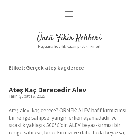
menüyü
Anasayfa
aç
Gizlilik Politikası
Öncü Fikir Rehberi
Yasal Uyarı
Hayatına liderlik katan pratik fikirler!
Hakkımızda
Etiket:
Gerçek ateş kaç derece
Ateş Kaç Derecedir Alev
Tarih: Şubat 18, 2025
Ateş alevi kaç derece? ÖRNEK: ALEV hafif kırmızımsı
bir renge sahipse, yangın erken aşamadadır ve
sıcaklık yaklaşık 500°C’dir. ALEV beyaz-kırmızı bir
renge sahipse, biraz kırmızı ve daha fazla beyazsa,