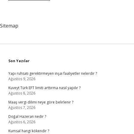
Hangi
Üniversite
Var
Sitemap
Sidebar
Son Yazılar
Yapı ruhsatı gerektirmeyen inşai faaliyetler nelerdir ?
Ağustos 9, 2026
Kuveyt Türk EFT limiti arttırma nasıl yapılır ?
Ağustos 8, 2026
Maaş vergi dilimi neye göre belirlenir ?
Ağustos 7, 2026
Doğal Hazeran nedir ?
Ağustos 6, 2026
Kumsal hangi kökendir ?