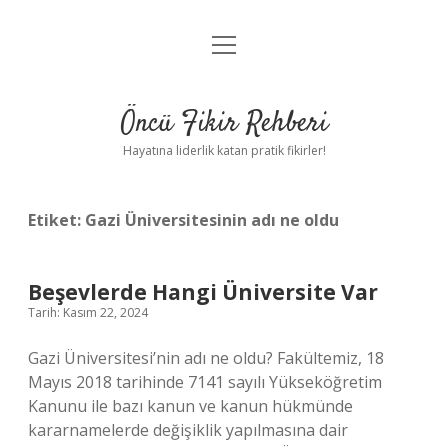
menüyü
Anasayfa
aç
Gizlilik Politikası
Öncü Fikir Rehberi
Yasal Uyarı
Hayatına liderlik katan pratik fikirler!
Hakkımızda
Etiket:
Gazi Üniversitesinin adı ne oldu
Beşevlerde Hangi Üniversite Var
Tarih: Kasım 22, 2024
Gazi Üniversitesi’nin adı ne oldu? Fakültemiz, 18
Mayıs 2018 tarihinde 7141 sayılı Yükseköğretim
Kanunu ile bazı kanun ve kanun hükmünde
kararnamelerde değişiklik yapılmasına dair