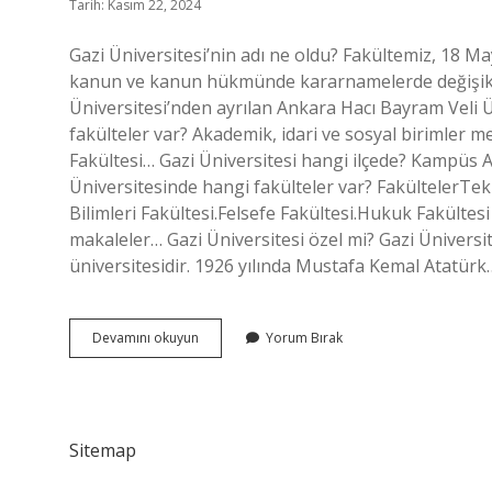
Tarih: Kasım 22, 2024
Gazi Üniversitesi’nin adı ne oldu? Fakültemiz, 18 M
kanun ve kanun hükmünde kararnamelerde değişikli
Üniversitesi’nden ayrılan Ankara Hacı Bayram Veli 
fakülteler var? Akademik, idari ve sosyal birimler 
Fakültesi… Gazi Üniversitesi hangi ilçede? Kampüs
Üniversitesinde hangi fakülteler var? FakültelerTekn
Bilimleri Fakültesi.Felsefe Fakültesi.Hukuk Fakülte
makaleler… Gazi Üniversitesi özel mi? Gazi Üniversi
üniversitesidir. 1926 yılında Mustafa Kemal Atatürk
Beşevlerde
Devamını okuyun
Yorum Bırak
Hangi
Üniversite
Var
Sitemap