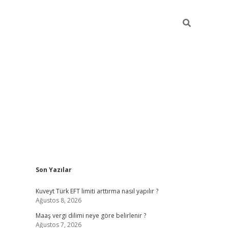
Sidebar
Son Yazılar
ilbet giriş
https://betexpergiris.casino/
betexp
Kuveyt Türk EFT limiti arttırma nasıl yapılır ?
Ağustos 8, 2026
Maaş vergi dilimi neye göre belirlenir ?
Ağustos 7, 2026