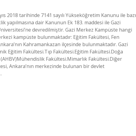
ayıs 2018 tarihinde 7141 sayılı Yükseköğretim Kanunu ile bazı
k yapılmasına dair Kanunun Ek 183. maddesi ile Gazi
Üniversitesi’ne devredilmiştir. Gazi Merkez Kampüste hangi
merkezi kampüste bulunmaktadır: Eğitim Fakültesi, Fen
 Ankara’nın Kahramankazan ilçesinde bulunmaktadır. Gazi
ik Eğitim Fakültesi.Tıp Fakültesi.Eğitim Fakültesi.Doğa
si (AHBV)Mühendislik Fakültesi.Mimarlık Fakültesi.Diğer
tesi, Ankara’nın merkezinde bulunan bir devlet
…