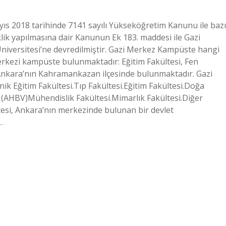
ayıs 2018 tarihinde 7141 sayılı Yükseköğretim Kanunu ile bazı
k yapılmasına dair Kanunun Ek 183. maddesi ile Gazi
Üniversitesi’ne devredilmiştir. Gazi Merkez Kampüste hangi
merkezi kampüste bulunmaktadır: Eğitim Fakültesi, Fen
 Ankara’nın Kahramankazan ilçesinde bulunmaktadır. Gazi
ik Eğitim Fakültesi.Tıp Fakültesi.Eğitim Fakültesi.Doğa
si (AHBV)Mühendislik Fakültesi.Mimarlık Fakültesi.Diğer
tesi, Ankara’nın merkezinde bulunan bir devlet
…