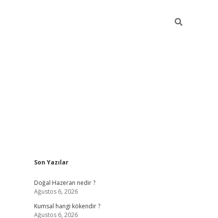
Sidebar
Son Yazılar
ilbet giriş
https://betexpergiris.casino/
betexp
Doğal Hazeran nedir ?
Ağustos 6, 2026
Kumsal hangi kökendir ?
Ağustos 6, 2026