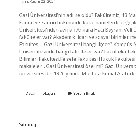
Tarih: Kasım 22, 2024
Gazi Üniversitesi’nin adı ne oldu? Fakültemiz, 18 M
kanun ve kanun hükmünde kararnamelerde değişikli
Üniversitesi’nden ayrılan Ankara Hacı Bayram Veli 
fakülteler var? Akademik, idari ve sosyal birimler 
Fakültesi… Gazi Üniversitesi hangi ilçede? Kampüs
Üniversitesinde hangi fakülteler var? FakültelerTekn
Bilimleri Fakültesi.Felsefe Fakültesi.Hukuk Fakülte
makaleler… Gazi Üniversitesi özel mi? Gazi Üniversi
üniversitesidir. 1926 yılında Mustafa Kemal Atatürk
Beşevlerde
Devamını okuyun
Yorum Bırak
Hangi
Üniversite
Var
Sitemap