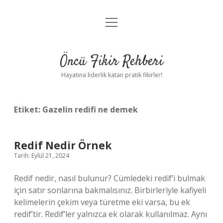
menüyü
Anasayfa
aç
Gizlilik Politikası
Öncü Fikir Rehberi
Yasal Uyarı
Hayatına liderlik katan pratik fikirler!
Hakkımızda
Etiket:
Gazelin redifi ne demek
Redif Nedir Örnek
Tarih: Eylül 21, 2024
Redif nedir, nasıl bulunur? Cümledeki redif’i bulmak
için satır sonlarına bakmalısınız. Birbirleriyle kafiyeli
kelimelerin çekim veya türetme eki varsa, bu ek
redif’tir. Redif’ler yalnızca ek olarak kullanılmaz. Aynı