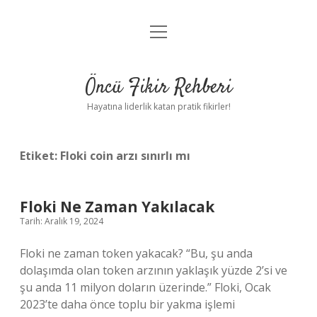
menüyü
Anasayfa
aç
Gizlilik Politikası
Öncü Fikir Rehberi
Yasal Uyarı
Hayatına liderlik katan pratik fikirler!
Hakkımızda
Etiket:
Floki coin arzı sınırlı mı
Floki Ne Zaman Yakılacak
Tarih: Aralık 19, 2024
Floki ne zaman token yakacak? “Bu, şu anda
dolaşımda olan token arzının yaklaşık yüzde 2’si ve
şu anda 11 milyon doların üzerinde.” Floki, Ocak
2023’te daha önce toplu bir yakma işlemi