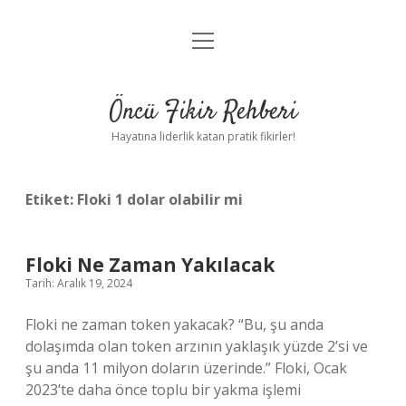
menüyü
Anasayfa
aç
Gizlilik Politikası
Öncü Fikir Rehberi
Yasal Uyarı
Hayatına liderlik katan pratik fikirler!
Hakkımızda
Etiket:
Floki 1 dolar olabilir mi
Floki Ne Zaman Yakılacak
Tarih: Aralık 19, 2024
Floki ne zaman token yakacak? “Bu, şu anda
dolaşımda olan token arzının yaklaşık yüzde 2’si ve
şu anda 11 milyon doların üzerinde.” Floki, Ocak
2023’te daha önce toplu bir yakma işlemi