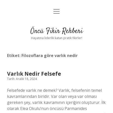
menüyü
Anasayfa
aç
Gizlilik Politikası
Öncü Fikir Rehberi
Yasal Uyarı
Hayatına liderlik katan pratik fikirler!
Hakkımızda
Etiket:
Filozoflara göre varlık nedir
Varlık Nedir Felsefe
Tarih: Aralık 18, 2024
Felsefede varlık ne demek? Varlık, felsefenin temel
kavramlarından biridir. Var olan veya var olması
gereken şey, varlık kavramının içeriğini oluşturur. İlk
olarak Elea Okulu’nun öncüsü Parmanides