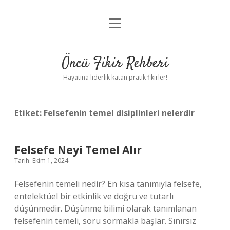
menüyü
Anasayfa
aç
Gizlilik Politikası
Öncü Fikir Rehberi
Yasal Uyarı
Hayatına liderlik katan pratik fikirler!
Hakkımızda
Etiket:
Felsefenin temel disiplinleri nelerdir
Felsefe Neyi Temel Alır
Tarih: Ekim 1, 2024
Felsefenin temeli nedir? En kısa tanımıyla felsefe,
entelektüel bir etkinlik ve doğru ve tutarlı
düşünmedir. Düşünme bilimi olarak tanımlanan
felsefenin temeli, soru sormakla başlar. Sınırsız