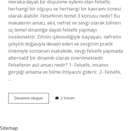
meraka dayalı bir düşünme eylemi olan felsefe,
herhangi bir olguyu ve herhangi bir kavramı öznesi
olarak alabilir. Felsefenin temel 3 konusu nedir? Bu
makalenin amacı, akıl, nefret ve sevgi olarak bilinen
üç temel dinamiğe dayalı felsefe yapmayı
incelemektir. Zihnin işlevselliğiyle başlayan, nefretin
çelişkili doğasıyla devam eden ve sevginin pratik
önemiyle sonlanan makalede, sevgi felsefe yapmada
alternatif bir dinamik olarak önerilmektedir.
Felsefenin asıl amacı nedir? 1- Felsefe, insanın
gerçeği anlama ve bilme ihtiyacını giderir. 2- Felsefe,
…
Felsefe
Devamını okuyun
2 Yorum
Neyi
Temel
Alır
Sitemap