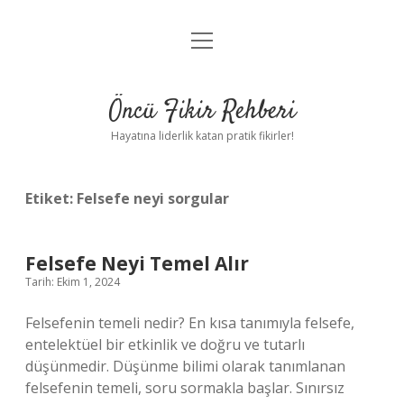
menüyü
Anasayfa
aç
Gizlilik Politikası
Öncü Fikir Rehberi
Yasal Uyarı
Hayatına liderlik katan pratik fikirler!
Hakkımızda
Etiket:
Felsefe neyi sorgular
Felsefe Neyi Temel Alır
Tarih: Ekim 1, 2024
Felsefenin temeli nedir? En kısa tanımıyla felsefe,
entelektüel bir etkinlik ve doğru ve tutarlı
düşünmedir. Düşünme bilimi olarak tanımlanan
felsefenin temeli, soru sormakla başlar. Sınırsız