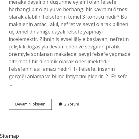
meraka dayalı bir düşünme eylemi olan felsefe,
herhangi bir olguyu ve herhangi bir kavramı öznesi
olarak alabilir. Felsefenin temel 3 konusu nedir? Bu
makalenin amacı, akıl, nefret ve sevgi olarak bilinen
üç temel dinamiğe dayalı felsefe yapmayı
incelemektir. Zihnin işlevselliğiyle başlayan, nefretin
çelişkili doğasıyla devam eden ve sevginin pratik
önemiyle sonlanan makalede, sevgi felsefe yapmada
alternatif bir dinamik olarak önerilmektedir.
Felsefenin asıl amacı nedir? 1- Felsefe, insanın
gerçeği anlama ve bilme ihtiyacını giderir. 2- Felsefe,
…
Felsefe
Devamını okuyun
2 Yorum
Neyi
Temel
Alır
Sitemap