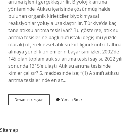
arıtma işlemi gerçekleştirilir. Biyolojik arıtma
yönteminde; Atıksu içerisinde çözünmüş halde
bulunan organik kirleticiler biyokimyasal
reaksiyonlar yoluyla uzaklaştırılır. Türkiye’de kaç
tane atıksu arıtma tesisi var? Bu gösterge, atık su
arıtma tesislerine bağlı nüfustaki değişimi (yüzde
olarak) ölçerek evsel atık su kirliliğini kontrol altına
almaya yönelik önlemlerin başarısını izler. 2002’de
145 olan toplam atık su arıtma tesisi sayısı, 2022 yılı
sonunda 1315’e ulaştı. Atık su arıtma tesisinde
kimler çalışır? 5. maddesinde ise; “(1) A sınıfı atıksu
arıtma tesislerinde en az…
Atık
Devamını okuyun
Yorum Bırak
Su
Arıtma
Sistemi
Nedir
Sitemap