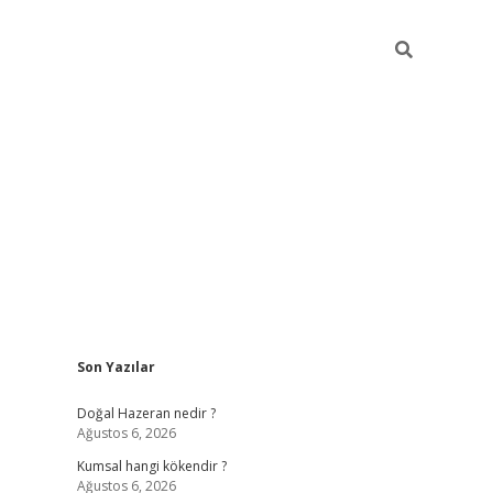
Sidebar
Son Yazılar
ilbet giriş
https://betexpergiris.casino/
betexp
Doğal Hazeran nedir ?
Ağustos 6, 2026
Kumsal hangi kökendir ?
Ağustos 6, 2026