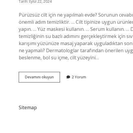
Tarih: Eylül 22, 2024
Pürüzsüz cilt için ne yapılmalı evde? Sorunun cevabı ç
önemli adım temizliktir. … Cilt tipinize uygun ürünler
yapın. … Yüz maskesi kullanın. … Serum kullanın. … D
temizliğinin su bazlı adımını gerçekleştirmek için sıv
karışımı yüzünüze masaj yaparak uyguladıktan sonra 
ne yapmalı? Dermatologlar tarafından önerilen uygu
beslenme, bol su içme, cilt yüzeyini…
Evde
Devamını okuyun
2 Yorum
Cilt
Bakımı
Için
Ne
Yapılmalı
Sitemap