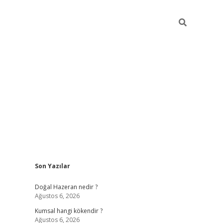
Sidebar
Son Yazılar
ilbet giriş
https://betexpergiris.casino/
betexpe
Doğal Hazeran nedir ?
Ağustos 6, 2026
Kumsal hangi kökendir ?
Ağustos 6, 2026