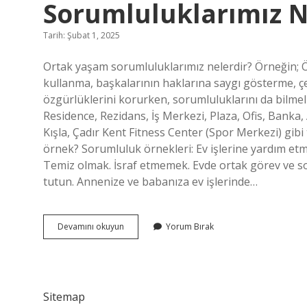
Sorumluluklarımız N
Tarih: Şubat 1, 2025
Ortak yaşam sorumluluklarımız nelerdir? Örneğin; Öğ
kullanma, başkalarının haklarına saygı gösterme, çev
özgürlüklerini korurken, sorumluluklarını da bilmel
Residence, Rezidans, İş Merkezi, Plaza, Ofis, Banka,
Kışla, Çadır Kent Fitness Center (Spor Merkezi) gibi
örnek? Sorumluluk örnekleri: Ev işlerine yardım etme
Temiz olmak. İsraf etmemek. Evde ortak görev ve s
tutun. Annenize ve babanıza ev işlerinde…
Ortak
Devamını okuyun
Yorum Bırak
Yaşam
Alanlarındaki
Sorumluluklarımız
Nelerdir
Sitemap