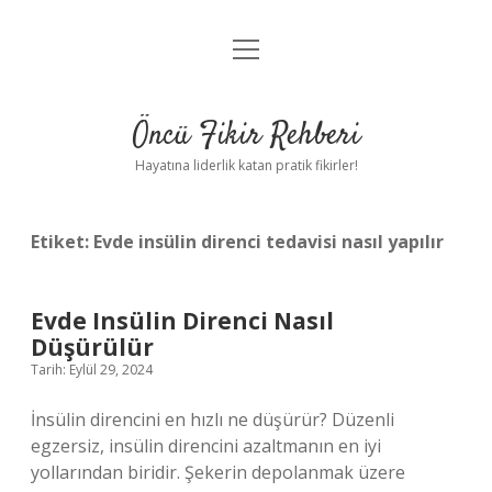
menüyü
Anasayfa
aç
Gizlilik Politikası
Öncü Fikir Rehberi
Yasal Uyarı
Hayatına liderlik katan pratik fikirler!
Hakkımızda
Etiket:
Evde insülin direnci tedavisi nasıl yapılır
Evde Insülin Direnci Nasıl
Düşürülür
Tarih: Eylül 29, 2024
İnsülin direncini en hızlı ne düşürür? Düzenli
egzersiz, insülin direncini azaltmanın en iyi
yollarından biridir. Şekerin depolanmak üzere