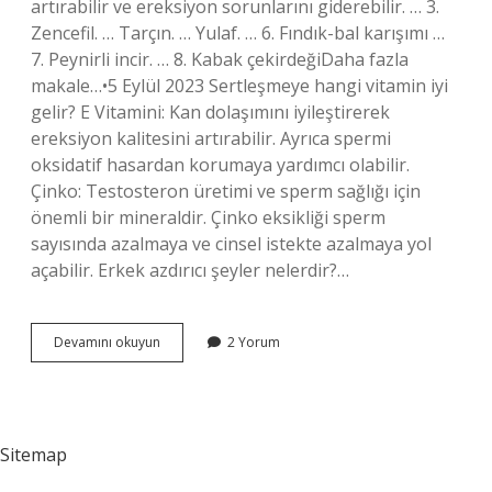
artırabilir ve ereksiyon sorunlarını giderebilir. … 3.
Zencefil. … Tarçın. … Yulaf. … 6. Fındık-bal karışımı …
7. Peynirli incir. … 8. Kabak çekirdeğiDaha fazla
makale…•5 Eylül 2023 Sertleşmeye hangi vitamin iyi
gelir? E Vitamini: Kan dolaşımını iyileştirerek
ereksiyon kalitesini artırabilir. Ayrıca spermi
oksidatif hasardan korumaya yardımcı olabilir.
Çinko: Testosteron üretimi ve sperm sağlığı için
önemli bir mineraldir. Çinko eksikliği sperm
sayısında azalmaya ve cinsel istekte azalmaya yol
açabilir. Erkek azdırıcı şeyler nelerdir?…
Hangi
Devamını okuyun
2 Yorum
Karışım
Cinsel
Gücü
Artırır
Sitemap