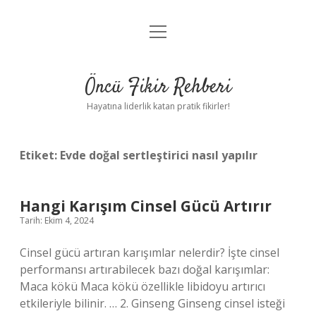
menüyü
Anasayfa
aç
Gizlilik Politikası
Öncü Fikir Rehberi
Yasal Uyarı
Hayatına liderlik katan pratik fikirler!
Hakkımızda
Etiket:
Evde doğal sertleştirici nasıl yapılır
Hangi Karışım Cinsel Gücü Artırır
Tarih: Ekim 4, 2024
Cinsel gücü artıran karışımlar nelerdir? İşte cinsel
performansı artırabilecek bazı doğal karışımlar:
Maca kökü Maca kökü özellikle libidoyu artırıcı
etkileriyle bilinir. … 2. Ginseng Ginseng cinsel isteği