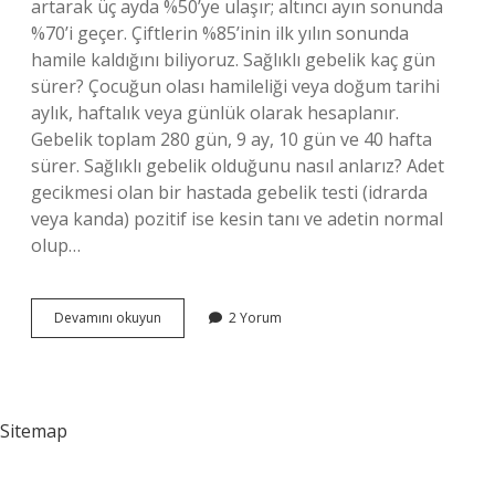
artarak üç ayda %50’ye ulaşır; altıncı ayın sonunda
%70’i geçer. Çiftlerin %85’inin ilk yılın sonunda
hamile kaldığını biliyoruz. Sağlıklı gebelik kaç gün
sürer? Çocuğun olası hamileliği veya doğum tarihi
aylık, haftalık veya günlük olarak hesaplanır.
Gebelik toplam 280 gün, 9 ay, 10 gün ve 40 hafta
sürer. Sağlıklı gebelik olduğunu nasıl anlarız? Adet
gecikmesi olan bir hastada gebelik testi (idrarda
veya kanda) pozitif ise kesin tanı ve adetin normal
olup…
Sağlıklı
Devamını okuyun
2 Yorum
Bir
Gebelik
Ne
Kadar
Sürer
Sitemap