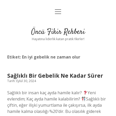
menüyü
Anasayfa
aç
Gizlilik Politikası
Öncü Fikir Rehberi
Yasal Uyarı
Hayatına liderlik katan pratik fikirler!
Hakkımızda
Etiket:
En iyi gebelik ne zaman olur
Sağlıklı Bir Gebelik Ne Kadar Sürer
Tarih: Eylül 30, 2024
Sağlıklı bir insan kaç ayda hamile kalır?
Yeni
evlendim; Kaç ayda hamile kalabilirim?
Sağlıklı bir
çiftin, eğer ilişki yumurtlama ile çakışırsa, ilk ayda
hamile kalma olasılığı %20’dir. Bu olasılık giderek