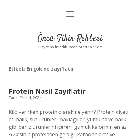
menüyü
Anasayfa
aç
Gizlilik Politikası
Öncü Fikir Rehberi
Yasal Uyarı
Hayatına liderlik katan pratik fikirler!
Hakkımızda
Etiket:
En çok ne zayıflatır
Protein Nasil Zayiflatir
Tarih: Ekim 4, 2024
Kilo verirken protein olarak ne yenir? Protein diyeti,
et, balık, süt ürünleri, baklagiller, yumurta ve balık
gibi deniz ürünlerini içeren, günlük kalorinin en az
%20’sinin proteinden geldiği, karbonhidrat ve