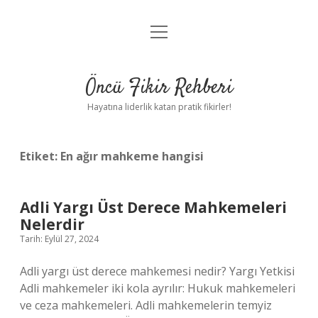
menüyü
Anasayfa
aç
Gizlilik Politikası
Öncü Fikir Rehberi
Yasal Uyarı
Hayatına liderlik katan pratik fikirler!
Hakkımızda
Etiket:
En ağır mahkeme hangisi
Adli Yargı Üst Derece Mahkemeleri
Nelerdir
Tarih: Eylül 27, 2024
Adli yargı üst derece mahkemesi nedir? Yargı Yetkisi
Adli mahkemeler iki kola ayrılır: Hukuk mahkemeleri
ve ceza mahkemeleri. Adli mahkemelerin temyiz