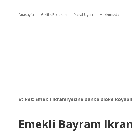
Anasayfa
Gizlilik Politikası
Yasal Uyarı
Hakkımızda
Etiket:
Emekli ikramiyesine banka bloke koyabil
Emekli Bayram Ikra