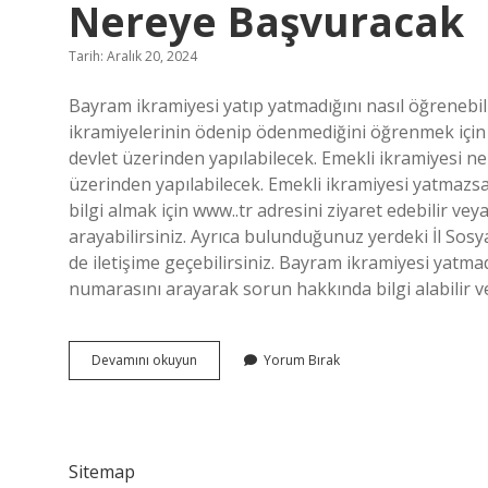
Nereye Başvuracak
Tarih: Aralık 20, 2024
Bayram ikramiyesi yatıp yatmadığını nasıl öğrenebil
ikramiyelerinin ödenip ödenmediğini öğrenmek için 
devlet üzerinden yapılabilecek. Emekli ikramiyesi n
üzerinden yapılabilecek. Emekli ikramiyesi yatmazsa
bilgi almak için www..tr adresini ziyaret edebilir ve
arayabilirsiniz. Ayrıca bulunduğunuz yerdeki İl Sos
de iletişime geçebilirsiniz. Bayram ikramiyesi yatmad
numarasını arayarak sorun hakkında bilgi alabilir ve
Emekli
Devamını okuyun
Yorum Bırak
Bayram
Ikramiyesi
Yatmayanlar
Nereye
Başvuracak
Sitemap