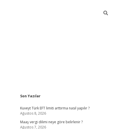
Sidebar
Son Yazılar
ilbet giriş
https://betexpergiris.casino/
betexp
Kuveyt Türk EFT limiti arttırma nasıl yapılır ?
Ağustos 8, 2026
Maaş vergi dilimi neye göre belirlenir ?
Ağustos 7, 2026