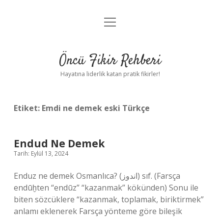
menüyü
Anasayfa
aç
Gizlilik Politikası
Öncü Fikir Rehberi
Yasal Uyarı
Hayatına liderlik katan pratik fikirler!
Hakkımızda
Etiket:
Emdi ne demek eski Türkçe
Endud Ne Demek
Tarih: Eylül 13, 2024
Enduz ne demek Osmanlıca? (ﺍﻧﺪﻭﺯ) sıf. (Farsça
endūḫten “endūz” “kazanmak” kökünden) Sonu ile
biten sözcüklere “kazanmak, toplamak, biriktirmek”
anlamı eklenerek Farsça yönteme göre bileşik