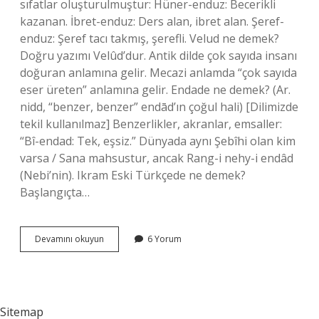
sıfatlar oluşturulmuştur: Hüner-enduz: Becerikli
kazanan. İbret-enduz: Ders alan, ibret alan. Şeref-
enduz: Şeref tacı takmış, şerefli. Velud ne demek?
Doğru yazımı Velûd’dur. Antik dilde çok sayıda insanı
doğuran anlamına gelir. Mecazi anlamda “çok sayıda
eser üreten” anlamına gelir. Endade ne demek? (Ar.
nidd, “benzer, benzer” endād’ın çoğul hali) [Dilimizde
tekil kullanılmaz] Benzerlikler, akranlar, emsaller:
“Bî-endad: Tek, eşsiz.” Dünyada aynı Şebîhi olan kim
varsa / Sana mahsustur, ancak Rang-i nehy-i endâd
(Nebi’nin). Ikram Eski Türkçede ne demek?
Başlangıçta…
Endud
Devamını okuyun
6 Yorum
Ne
Demek
Sitemap