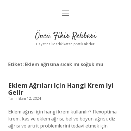
menüyü
Anasayfa
aç
Gizlilik Politikası
Öncü Fikir Rehberi
Yasal Uyarı
Hayatına liderlik katan pratik fikirler!
Hakkımızda
Etiket:
Eklem ağrısına sıcak mı soğuk mu
Eklem Ağrıları Için Hangi Krem Iyi
Gelir
Tarih: Ekim 12, 2024
Eklem ağrısı için hangi krem kullanılır? Flexoptima
krem, kas ve eklem ağrısı, bel ve boyun ağrısı, diz
ağrısı ve artrit problemlerini tedavi etmek için