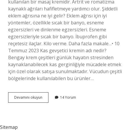
kullanılan bir masaj kremidir. Artrit ve romatizma
kaynaklı ağrıları hafifletmeye yardımcı olur. Şiddetli
eklem ağrısına ne iyi gelir? Eklem ağrısı için iyi
yöntemler, özellikle sıcak bir banyo, esneme
egzersizleri ve dinlenme egzersizleri. Esneme
egzersizleriyle sıcak bir banyo. İbuprofen gibi
reçetesiz ilaçlar. Kilo verme. Daha fazla makale…• 10
Temmuz 2023 Kas gevşetici kremin adı nedir?
Bengay krem ​​çeşitleri günlük hayatın stresinden
kaynaklanabilecek kas gerginliğiyle mücadele etmek
için özel olarak satışa sunulmaktadır. Vücudun çeşitli
bölgelerinde kullanılabilen bu ürünler…
Eklem
Devamını okuyun
14 Yorum
Ağrıları
Için
Hangi
Krem
Iyi
Sitemap
Gelir