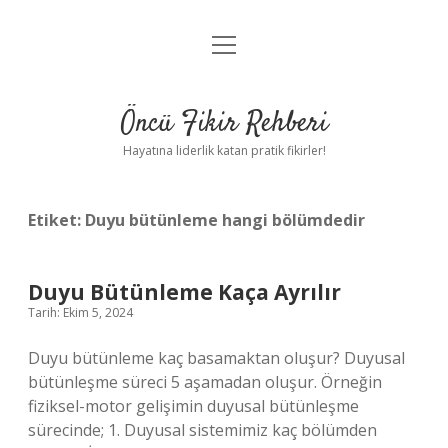
menüyü
Anasayfa
aç
Gizlilik Politikası
Öncü Fikir Rehberi
Yasal Uyarı
Hayatına liderlik katan pratik fikirler!
Hakkımızda
Etiket:
Duyu bütünleme hangi bölümdedir
Duyu Bütünleme Kaça Ayrılır
Tarih: Ekim 5, 2024
Duyu bütünleme kaç basamaktan oluşur? Duyusal
bütünleşme süreci 5 aşamadan oluşur. Örneğin
fiziksel-motor gelişimin duyusal bütünleşme
sürecinde; 1. Duyusal sistemimiz kaç bölümden