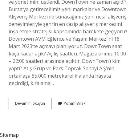
ve yönetimini üstlendi. DownTown ne zaman açıldı?
Bursa’ya getireceğimiz yeni markalar ve Downtown
Alışveriş Merkezi ile sunacağımız yeni nesil alışveriş
deneyimleriyle şehrin en cazip alışveriş merkezini
inşa etme stratejisi kapsamında harekete geçiyoruz.
Downtown AVM Eğlence ve Yaşam Merkezi’ni 18
Mart 2023’te açmayı planlıyoruz. DownTown saat
kaça kadar açık? Açılış saatleri: Mağazalarımız 10:00
– 22:00 saatleri arasında açıktır. DownTown’ı kim
yaptı? Atış Grup ve Pars Toprak Sanayi A.Ş’nin
ortaklaşa 85.000 metrekarelik alanda hayata
geçirdiği, kiralama…
Downtown
Devamını okuyun
Yorum Bırak
Bursa
Ne
Zaman
Bitecek
Sitemap