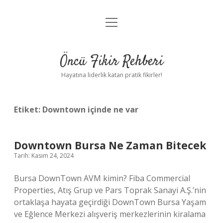
menüyü
Anasayfa
aç
Gizlilik Politikası
Öncü Fikir Rehberi
Yasal Uyarı
Hayatına liderlik katan pratik fikirler!
Hakkımızda
Etiket:
Downtown içinde ne var
Downtown Bursa Ne Zaman Bitecek
Tarih: Kasım 24, 2024
Bursa DownTown AVM kimin? Fiba Commercial
Properties, Atış Grup ve Pars Toprak Sanayi A.Ş.’nin
ortaklaşa hayata geçirdiği DownTown Bursa Yaşam
ve Eğlence Merkezi alışveriş merkezlerinin kiralama