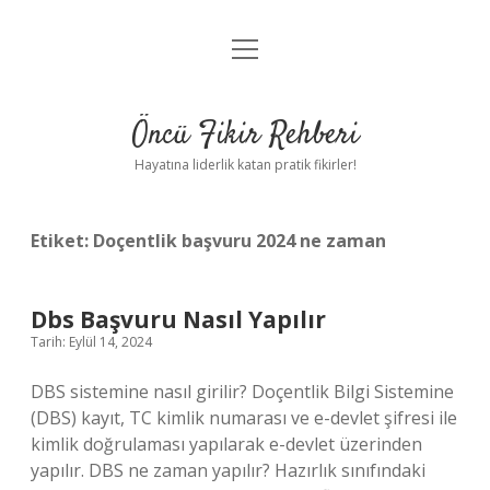
menüyü
Anasayfa
aç
Gizlilik Politikası
Öncü Fikir Rehberi
Yasal Uyarı
Hayatına liderlik katan pratik fikirler!
Hakkımızda
Etiket:
Doçentlik başvuru 2024 ne zaman
Dbs Başvuru Nasıl Yapılır
Tarih: Eylül 14, 2024
DBS sistemine nasıl girilir? Doçentlik Bilgi Sistemine
(DBS) kayıt, TC kimlik numarası ve e-devlet şifresi ile
kimlik doğrulaması yapılarak e-devlet üzerinden
yapılır. DBS ne zaman yapılır? Hazırlık sınıfındaki