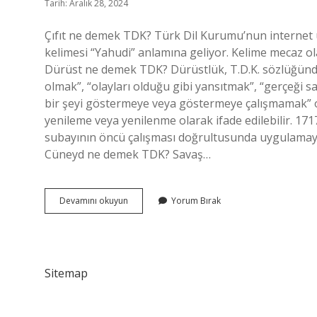
Tarih: Aralık 28, 2024
Çıfıt ne demek TDK? Türk Dil Kurumu’nun internet ü
kelimesi “Yahudi” anlamına geliyor. Kelime mecaz ola
Dürüst ne demek TDK? Dürüstlük, T.D.K. sözlüğünde 
olmak”, “olayları olduğu gibi yansıtmak”, “gerçeği
bir şeyi göstermeye veya göstermeye çalışmamak” 
yenileme veya yenilenme olarak ifade edilebilir. 171
subayının öncü çalışması doğrultusunda uygulamaya 
Cüneyd ne demek TDK? Savaş…
Cedit
Devamını okuyun
Yorum Bırak
Ne
Demek
Tdk
Sitemap