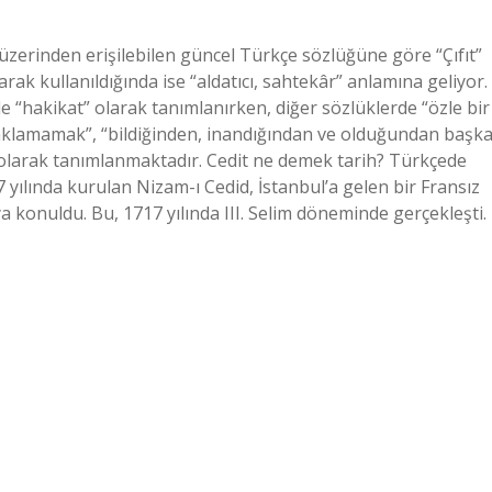
zerinden erişilebilen güncel Türkçe sözlüğüne göre “Çıfıt”
rak kullanıldığında ise “aldatıcı, sahtekâr” anlamına geliyor.
“hakikat” olarak tanımlanırken, diğer sözlüklerde “özle bir
 saklamamak”, “bildiğinden, inandığından ve olduğundan başk
olarak tanımlanmaktadır. Cedit ne demek tarih? Türkçede
7 yılında kurulan Nizam-ı Cedid, İstanbul’a gelen bir Fransız
konuldu. Bu, 1717 yılında III. Selim döneminde gerçekleşti.