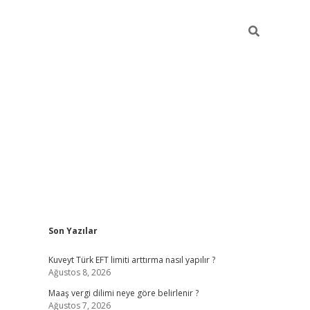
Sidebar
Son Yazılar
ilbet giriş
https://betexpergiris.casino/
betexp
Kuveyt Türk EFT limiti arttırma nasıl yapılır ?
Ağustos 8, 2026
Maaş vergi dilimi neye göre belirlenir ?
Ağustos 7, 2026