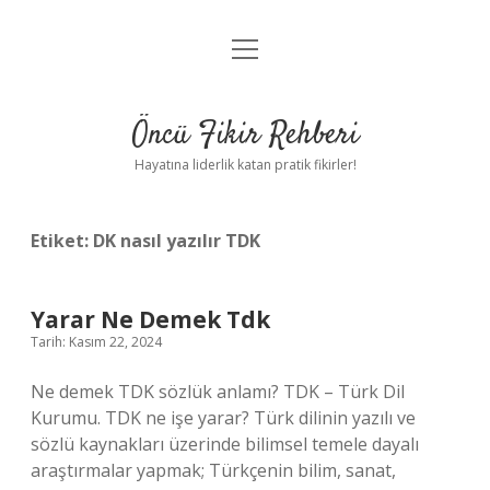
menüyü
Anasayfa
aç
Gizlilik Politikası
Öncü Fikir Rehberi
Yasal Uyarı
Hayatına liderlik katan pratik fikirler!
Hakkımızda
Etiket:
DK nasıl yazılır TDK
Yarar Ne Demek Tdk
Tarih: Kasım 22, 2024
Ne demek TDK sözlük anlamı? TDK – Türk Dil
Kurumu. TDK ne işe yarar? Türk dilinin yazılı ve
sözlü kaynakları üzerinde bilimsel temele dayalı
araştırmalar yapmak; Türkçenin bilim, sanat,