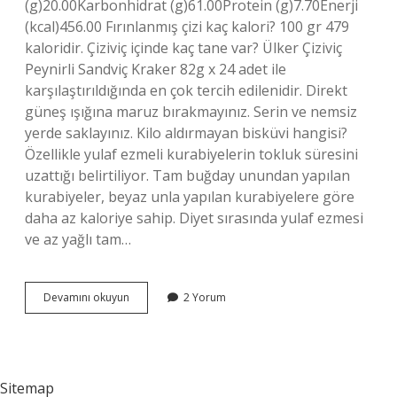
(g)20.00Karbonhidrat (g)61.00Protein (g)7.70Enerji
(kcal)456.00 Fırınlanmış çizi kaç kalori? 100 gr 479
kaloridir. Çiziviç içinde kaç tane var? Ülker Çiziviç
Peynirli Sandviç Kraker 82g x 24 adet ile
karşılaştırıldığında en çok tercih edilenidir. Direkt
güneş ışığına maruz bırakmayınız. Serin ve nemsiz
yerde saklayınız. Kilo aldırmayan bisküvi hangisi?
Özellikle yulaf ezmeli kurabiyelerin tokluk süresini
uzattığı belirtiliyor. Tam buğday unundan yapılan
kurabiyeler, beyaz unla yapılan kurabiyelere göre
daha az kaloriye sahip. Diyet sırasında yulaf ezmesi
ve az yağlı tam…
1
Devamını okuyun
2 Yorum
Adet
Çizi
Kaç
Kalori
Sitemap