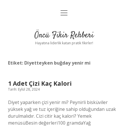
menüyü
Anasayfa
aç
Gizlilik Politikası
Öncü Fikir Rehberi
Yasal Uyarı
Hayatına liderlik katan pratik fikirler!
Hakkımızda
Etiket:
Diyetteyken buğday yenir mi
1 Adet Çizi Kaç Kalori
Tarih: Eylül 28, 2024
Diyet yaparken çizi yenir mi? Peynirli bisküviler
yüksek yağ ve tuz içeriğine sahip olduğundan uzak
durulmalıdır. Cizi citir kaç kalori? Yemek
menüsüBesin değerleri100 gramdaYağ