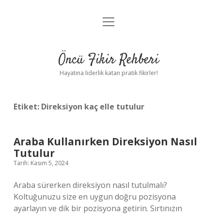
menüyü
Anasayfa
aç
Gizlilik Politikası
Öncü Fikir Rehberi
Yasal Uyarı
Hayatına liderlik katan pratik fikirler!
Hakkımızda
Etiket:
Direksiyon kaç elle tutulur
Araba Kullanırken Direksiyon Nasıl
Tutulur
Tarih: Kasım 5, 2024
Araba sürerken direksiyon nasıl tutulmalı?
Koltuğunuzu size en uygun doğru pozisyona
ayarlayın ve dik bir pozisyona getirin. Sırtınızın