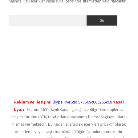
halinde, ilgili içerikler yasal süre içerisinde sitemizden kaldırılacaktır.
Arama
no/
betexpergir.net
Reklam ve İletişim:
Skype: live:.cid.575569c608265c69
Yasal
Uyarı:
Sitemiz, 5651 Sayılı Kanun gereğince Bilgi Teknolojileri ve
İletişim Kurumu (BTK) tarafından onaylanmış bir Yer Sağlayıcı olarak
hizmet vermektedir. Bu nedenle, sitedeki içerikleri proaktif olarak
denetleme veya araştırma yükümlülüğümüz bulunmamaktadır.