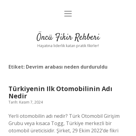
menüyü
Anasayfa
aç
Gizlilik Politikası
Öncü Fikir Rehberi
Yasal Uyarı
Hayatına liderlik katan pratik fikirler!
Hakkımızda
Etiket:
Devrim arabası neden durduruldu
Türkiyenin Ilk Otomobilinin Adı
Nedir
Tarih: Kasım 7, 2024
Yerli otomobilin adı nedir? Türk Otomobil Girişim
Grubu veya kısaca Togg, Türkiye merkezli bir
otomobil üreticisidir. Şirket, 29 Ekim 2022’de fikri