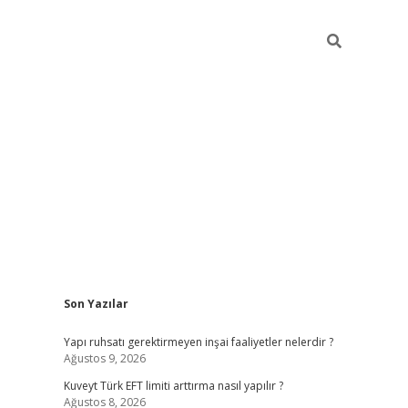
Sidebar
Son Yazılar
ilbet giriş
https://betexpergiris.casino/
betexp
Yapı ruhsatı gerektirmeyen inşai faaliyetler nelerdir ?
Ağustos 9, 2026
Kuveyt Türk EFT limiti arttırma nasıl yapılır ?
Ağustos 8, 2026