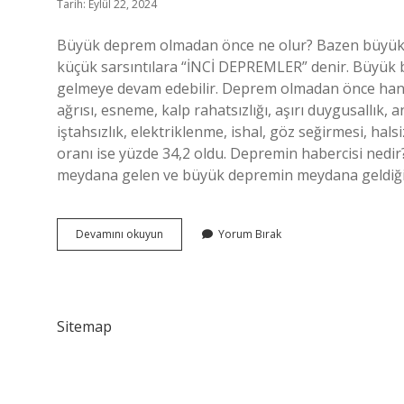
Tarih: Eylül 22, 2024
Büyük deprem olmadan önce ne olur? Bazen büyük b
küçük sarsıntılara “İNCİ DEPREMLER” denir. Büyük
gelmeye devam edebilir. Deprem olmadan önce hangi
ağrısı, esneme, kalp rahatsızlığı, aşırı duygusallık, a
iştahsızlık, elektriklenme, ishal, göz seğirmesi, hals
oranı ise yüzde 34,2 oldu. Depremin habercisi nedi
meydana gelen ve büyük depremin meydana geldiğ
Depremden
Devamını okuyun
Yorum Bırak
Önce
Koku
Gelir
Mi
Sitemap