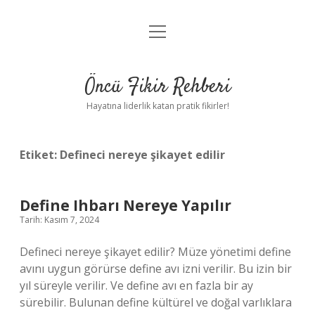
menüyü
Anasayfa
aç
Gizlilik Politikası
Öncü Fikir Rehberi
Yasal Uyarı
Hayatına liderlik katan pratik fikirler!
Hakkımızda
Etiket:
Defineci nereye şikayet edilir
Define Ihbarı Nereye Yapılır
Tarih: Kasım 7, 2024
Defineci nereye şikayet edilir? Müze yönetimi define
avını uygun görürse define avı izni verilir. Bu izin bir
yıl süreyle verilir. Ve define avı en fazla bir ay
sürebilir. Bulunan define kültürel ve doğal varlıklara